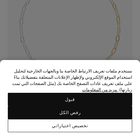
نستخدم ملفات تعريف الارتباط الخاصة بنا وبالجهات الخارجية لتحليل
استخدام الموقع الإلكتروني ولإظهار الإعلانات المتعلقة بتفضيلاتك بناءً
على ملف تعريف عادات التصفح الخاصة بك (مثل الصفحات التي تمت
زيارتها).
مزيد من المعلومات
قبول
رفض الكل
تخصيص اختياراتي
سوار صغير بسلسلة بدرجتَي لون من تشكيلة TOUS MANIFESTO
SAR 999.00