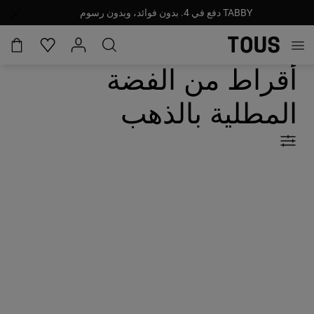
مجاني فوق 530 ر.س
أقراط من الفضة
المطلية بالذهب