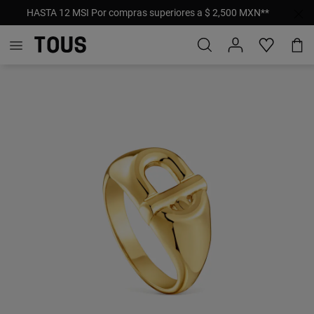
HASTA 12 MSI Por compras superiores a $ 2,500 MXN**