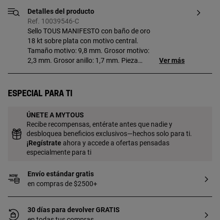
Detalles del producto
Ref. 10039546-C
Sello TOUS MANIFESTO con baño de oro
18 kt sobre plata con motivo central.
Tamaño motivo: 9,8 mm. Grosor motivo:
2,3 mm. Grosor anillo: 1,7 mm. Pieza
Ver más
fabricada con plata de primera ley con
baño de oro de 18 a 23 kt y 3 micras de
espesor. Esta calidad garantiza una
Especial para ti
mayor durabilidad de la joya.
ÚNETE A MYTOUS
Recibe recompensas, entérate antes que nadie y
desbloquea beneficios exclusivos—hechos solo para ti.
¡
Regístrate
ahora y accede a ofertas pensadas
especialmente para ti
Envío estándar gratis
en compras de $2500+
30 días para devolver GRATIS
en todas tus compras