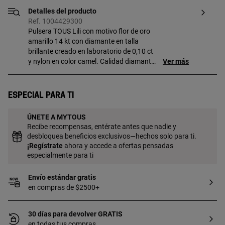
Detalles del producto
Ref. 1004429300
Pulsera TOUS Lili con motivo flor de oro
amarillo 14 kt con diamante en talla
brillante creado en laboratorio de 0,10 ct
y nylon en color camel. Calidad diamante:
Ver más
G/VS. Tamaño motivo: 6 mm. Longitud
pulsera: 17 cm. Calidad diamante: G/VS.
Cierre deslizante. Pieza elaborada con
Especial para ti
diamantes creados en laboratorio.
Tracemark garantiza la trazabilidad de
ÚNETE A MYTOUS
todos los materiales que la componen y
Recibe recompensas, entérate antes que nadie y
el lugar de su fabricación con
desbloquea beneficios exclusivos—hechos solo para ti.
documentación que lo acredita.
¡
Regístrate
ahora y accede a ofertas pensadas
especialmente para ti
Envío estándar gratis
en compras de $2500+
30 días para devolver GRATIS
en todas tus compras