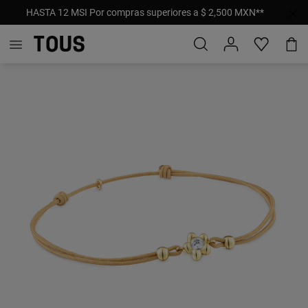
HASTA 12 MSI Por compras superiores a $ 2,500 MXN**