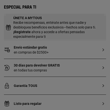
metal biocompatible e hipoalergénico, no
esterilizado. Apto para segunda puesta.
Especial para ti
Uso recomendado para la nariz.] Técnica
de producción: Fundición.
ÚNETE A MYTOUS
Recibe recompensas, entérate antes que nadie y
desbloquea beneficios exclusivos—hechos solo para ti.
¡
Regístrate
ahora y accede a ofertas pensadas
especialmente para ti
Envío estándar gratis
en compras de $2500+
30 días para devolver GRATIS
en todas tus compras
Garantía TOUS
Listo para regalar