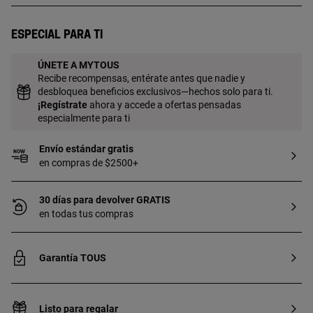
forma de oso Bold Bear. Tamaño gema: 4
mm. Tamaño perla cultivada: 2-2,5 mm.
Longitud gargantilla: 40 cm. Cierre reasa.
Especial para ti
ÚNETE A MYTOUS
Recibe recompensas, entérate antes que nadie y
desbloquea beneficios exclusivos—hechos solo para ti.
¡
Regístrate
ahora y accede a ofertas pensadas
especialmente para ti
Envío estándar gratis
en compras de $2500+
30 días para devolver GRATIS
en todas tus compras
Garantía TOUS
Listo para regalar