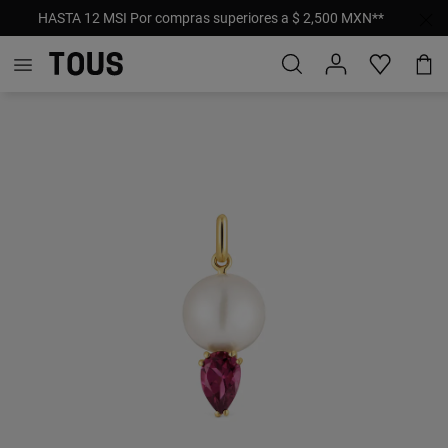
HASTA 12 MSI Por compras superiores a $ 2,500 MXN**