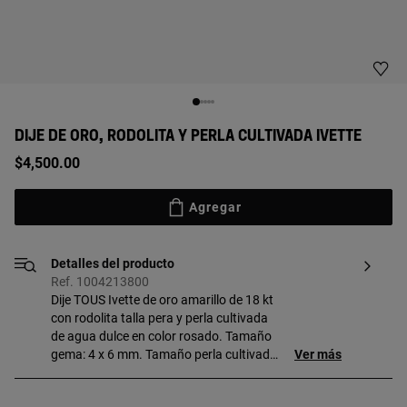
DIJE DE ORO, RODOLITA Y PERLA CULTIVADA IVETTE
$4,500.00
Agregar
Detalles del producto
Ref. 1004213800
Dije TOUS Ivette de oro amarillo de 18 kt
con rodolita talla pera y perla cultivada
de agua dulce en color rosado. Tamaño
gema: 4 x 6 mm. Tamaño perla cultivada:
Ver más
8 mm. Tamaño dije: 14 mm. Este artículo
no incluye la cadena.