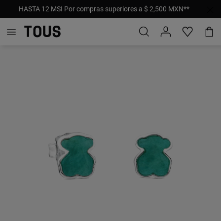
HASTA 12 MSI Por compras superiores a $ 2,500 MXN**