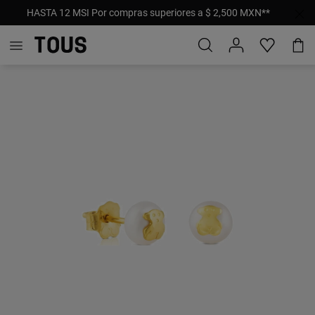
HASTA 12 MSI Por compras superiores a $ 2,500 MXN**