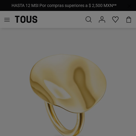
HASTA 12 MSI Por compras superiores a $ 2,500 MXN**