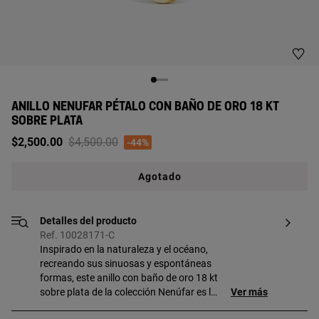
ANILLO NENUFAR PÉTALO CON BAÑO DE ORO 18 KT
SOBRE PLATA
Price reduced from
to
$2,500.00
$4,500.00
-44%
Agotado
Detalles del producto
Ref. 10028171-C
Inspirado en la naturaleza y el océano,
recreando sus sinuosas y espontáneas
formas, este anillo con baño de oro 18 kt
sobre plata de la colección Nenúfar es la
Ver más
nueva elegancia.