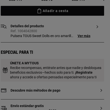
Añadir a cesta
Detalles del producto
Ref. 1004042800
Pulsera TOUS Sweet Dolls en oro amarillo
Ver más
de 18kt y perlas cultivadas barrocas de
0,8 cm. Longitud: 17.5 cm.
Especial para ti
ÚNETE A MYTOUS
Recibe recompensas, entérate antes que nadie y desbloquea
beneficios exclusivos—hechos solo para ti.
¡
Regístrate
ahora y accede a ofertas pensadas especialmente para ti
Descubre más métodos de pago
Envío estándar gratis