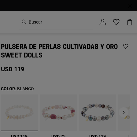
PULSERA DE PERLAS CULTIVADAS Y ORO
SWEET DOLLS
USD 119
COLOR:
BLANCO
seleccionado
USD 119
USD 75
USD 119
USD