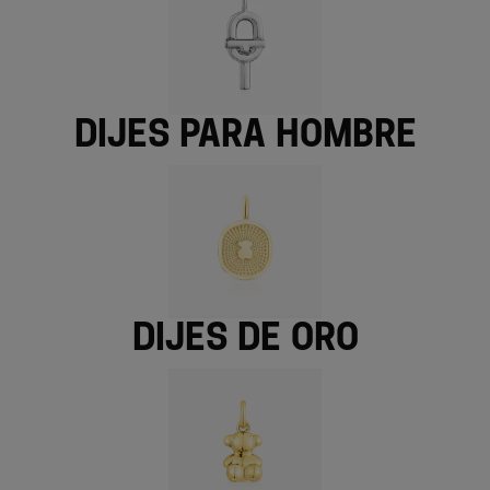
Dijes para hombre
Dijes de oro