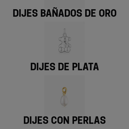
Dijes bañados de oro
Dijes de plata
Dijes con perlas