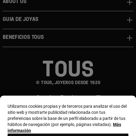
About us
Guia de joyas
Beneficios TOUS
© TOUS, JOYEROS DESDE 1920
Utilizamos cookies propias y de terceros para analizar el uso del
sitio web y mostrarte publicidad relacionada con tus
preferencias sobre la base de un perfil elaborado a partir de tus
hábitos de navegación (por ejemplo, páginas visitadas).
Más
País y moneda:
Costa Rica / US Dollar
información