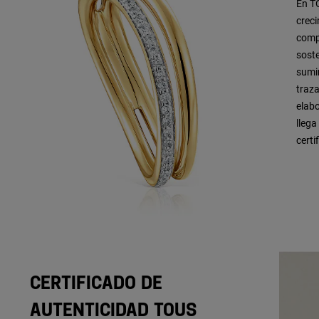
En TO
crec
comp
soste
sumi
traza
elabo
llega
certi
CERTIFICADO DE
AUTENTICIDAD TOUS