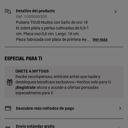
Detalles del producto
Ref. 1000089300
Pulsera TOUS Nudos con baño de oro 18
kt sobre plata y perlas cultivadas de 0,9-1
cm. Placa oso:0,6 cm. Largo: 16 cm.
Pieza fabricada con plata de primera ley
Ver más
con baño de oro de 18 a 23 kt y 3 micras
de espesor. Esta calidad garantiza una
mayor durabilidad de la joya.
Especial para ti
ÚNETE A MYTOUS
Recibe recompensas, entérate antes que nadie y
desbloquea beneficios exclusivos—hechos solo para ti.
¡
Regístrate
ahora y accede a ofertas pensadas
especialmente para ti
Descubre más métodos de pago
Envío estándar gratis