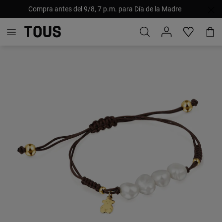
Compra antes del 9/8, 7 p.m. para Día de la Madre