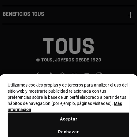
Beneficios TOUS
© TOUS, JOYEROS DESDE 1920
Utilizamos cookies propias y de terceros para analizar el uso del
sitio web y mostrarte publicidad relacionada con tus
preferencias sobre la base de un perfil elaborado a partir de tus
hábitos de navegación (por ejemplo, páginas visitadas).
Más
País y moneda:
Costa Rica / US Dollar
información
Aceptar
Terminos y condiciones
Política de uso y privacidad
Rechazar
Política de Cookies
Aviso legal
Bases de MYTOUS