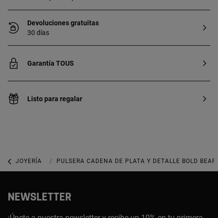
Devoluciones gratuitas
30 días
Garantía TOUS
Listo para regalar
JOYERÍA
JOYAS DE PLATA 925
PULSERA CADENA DE PLATA Y DETALLE BOLD BEAR
NEWSLETTER
¡Únete a nuestra newsletter y recibe un 10% en tu primera