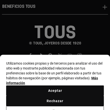
Beneficios TOUS
© TOUS, JOYEROS DESDE 1920
Utilizamos cookies propias y de terceros para analizar el uso del
sitio web y mostrarte publicidad relacionada con tus
preferencias sobre la base de un perfil elaborado a partir de tus
hábitos de navegación (por ejemplo, páginas visitadas).
Más
País y moneda:
Costa Rica / US Dollar
información
Aceptar
Terminos y condiciones
Política de uso y privacidad
Rechazar
Política de Cookies
Aviso legal
Bases de MYTOUS