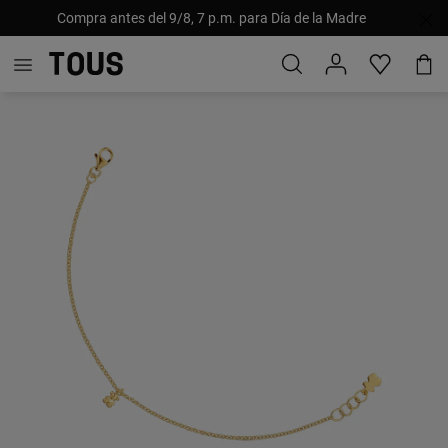
Compra antes del 9/8, 7 p.m. para Día de la Madre