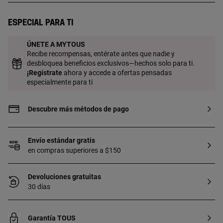
plata de primera ley con baño de oro de
18 a 23 kt y 3 micras de espesor. Esta
Especial para ti
calidad garantiza una mayor durabilidad
de la joya.
ÚNETE A MYTOUS
Recibe recompensas, entérate antes que nadie y
desbloquea beneficios exclusivos—hechos solo para ti.
¡
Regístrate
ahora y accede a ofertas pensadas
especialmente para ti
Descubre más métodos de pago
Envío estándar gratis
en compras superiores a $150
Devoluciones gratuitas
30 días
Garantía TOUS