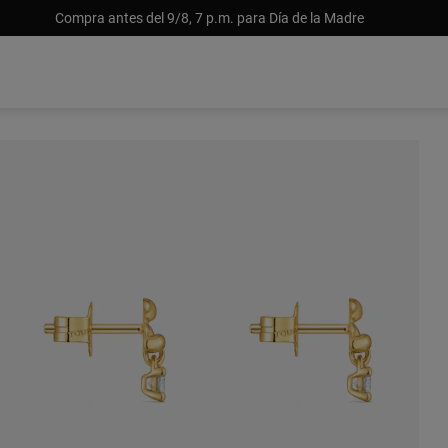
Compra antes del 9/8, 7 p.m. para Día de la Madre