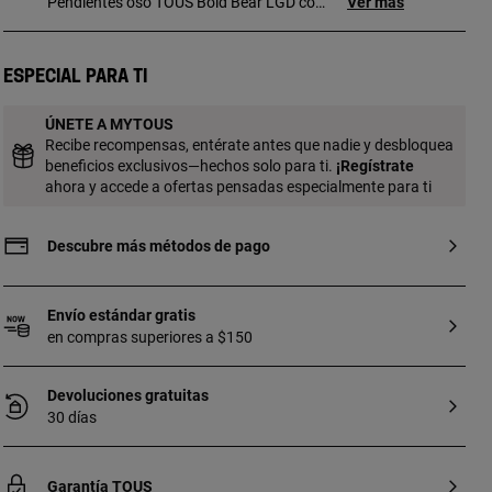
Pendientes oso TOUS Bold Bear LGD con
Ver más
baño de oro 18 kt sobre plata y 0,18 ct de
diamantes. Tamaño pendientes: 5,35 mm.
Calidad diamante: G/VS. Cierre presión.
Especial para ti
Pieza elaborada con diamantes creados
en laboratorio. Pieza fabricada con plata
ÚNETE A MYTOUS
de primera ley con baño de oro de 18 a
Recibe recompensas, entérate antes que nadie y desbloquea
23 kt y 3 micras de espesor. Esta calidad
beneficios exclusivos—hechos solo para ti.
¡
Regístrate
garantiza una mayor durabilidad de la
ahora y accede a ofertas pensadas especialmente para ti
joya.
Descubre más métodos de pago
Envío estándar gratis
en compras superiores a $150
Devoluciones gratuitas
30 días
Garantía TOUS