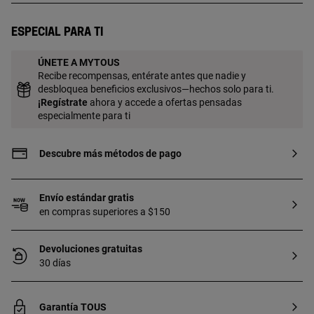
Cierre presión. Pieza fabricada con plata
de primera ley con baño de oro de 18 a
Especial para ti
23 kt y 3 micras de espesor. Esta calidad
garantiza una mayor durabilidad de la
ÚNETE A MYTOUS
joya.
Recibe recompensas, entérate antes que nadie y
desbloquea beneficios exclusivos—hechos solo para ti.
¡
Regístrate
ahora y accede a ofertas pensadas
especialmente para ti
Descubre más métodos de pago
Envío estándar gratis
en compras superiores a $150
Devoluciones gratuitas
30 días
Garantía TOUS