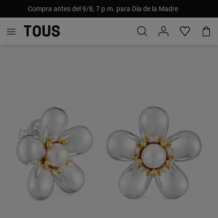
Compra antes del 9/8, 7 p.m. para Día de la Madre