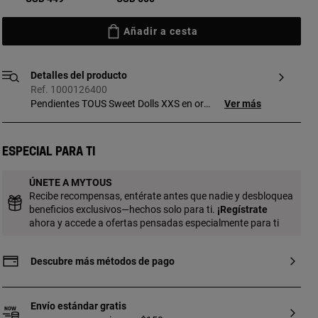
Añadir a cesta
Detalles del producto
Ref. 1000126400
Pendientes TOUS Sweet Dolls XXS en oro
Ver más
amarillo de 18kt. Motivo: 0,6 cm. Cierre
presión.
Especial para ti
ÚNETE A MYTOUS
Recibe recompensas, entérate antes que nadie y desbloquea
beneficios exclusivos—hechos solo para ti.
¡
Regístrate
ahora y accede a ofertas pensadas especialmente para ti
Descubre más métodos de pago
Envío estándar gratis