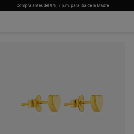
Compra antes del 9/8, 7 p.m. para Día de la Madre