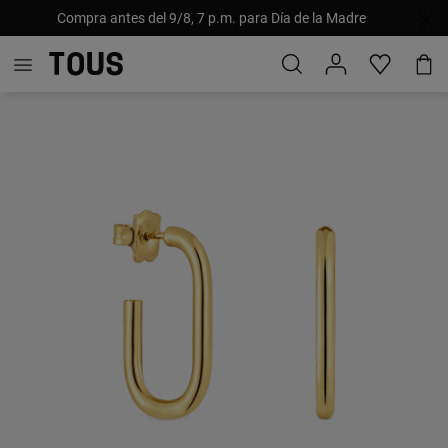
Compra antes del 9/8, 7 p.m. para Día de la Madre