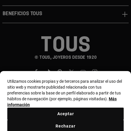
Beneficios TOUS
© TOUS, JOYEROS DESDE 1920
Utilizamos cookies propias y de terceros para analizar el uso del
sitio web y mostrarte publicidad relacionada con tus
preferencias sobre la base de un perfil elaborado a partir de tus
hábitos de navegación (por ejemplo, páginas visitadas).
Más
País y moneda:
Costa Rica / US Dollar
información
Aceptar
Terminos y condiciones
Política de uso y privacidad
Rechazar
Política de Cookies
Aviso legal
Bases de MYTOUS