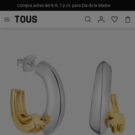
Compra antes del 9/8, 7 p.m. para Día de la Madre