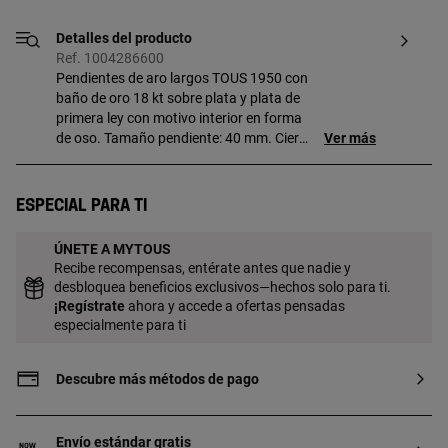
Detalles del producto
Ref. 1004286600
Pendientes de aro largos TOUS 1950 con
baño de oro 18 kt sobre plata y plata de
primera ley con motivo interior en forma
de oso. Tamaño pendiente: 40 mm. Cierre
Ver más
presión. Pieza fabricada con plata de
primera ley con baño de oro de 18 a 23 kt
y 3 micras de espesor. Esta calidad
Especial para ti
garantiza una mayor durabilidad de la
joya.
ÚNETE A MYTOUS
Recibe recompensas, entérate antes que nadie y
desbloquea beneficios exclusivos—hechos solo para ti.
¡
Regístrate
ahora y accede a ofertas pensadas
especialmente para ti
Descubre más métodos de pago
Envío estándar gratis