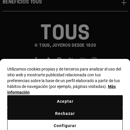
Beneficios TOUS
© TOUS, JOYEROS DESDE 1920
Utilizamos cookies propias y de terceros para analizar el uso del
sitio web y mostrarte publicidad relacionada con tus
preferencias sobre la base de un perfil elaborado a partir de tus
hábitos de navegación (por ejemplo, páginas visitadas).
Más
País y moneda:
Costa Rica / US Dollar
información
Aceptar
Terminos y condiciones
Política de uso y privacidad
Rechazar
Política de Cookies
Aviso legal
Bases de MYTOUS
Configurar
Código ético
Código ético Proveedores
Canal ético