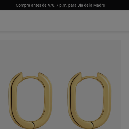
Compra antes del 9/8, 7 p.m. para Día de la Madre