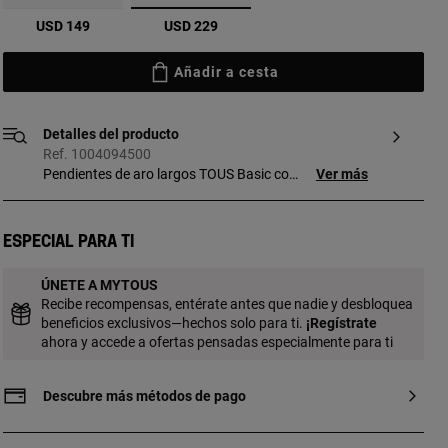
seleccionado
USD 149
USD 229
Añadir a cesta
Detalles del producto
Ref. 1004094500
Pendientes de aro largos TOUS Basic con
Ver más
baño de oro 18 kt sobre plata. Tamaño
pendiente: 22 mm. Grosor pendiente: 3
mm. Pieza fabricada con plata de primera
Especial para ti
ley con baño de oro de 18 a 23 kt y 3
micras de espesor. Esta calidad garantiza
ÚNETE A MYTOUS
una mayor durabilidad de la joya.
Recibe recompensas, entérate antes que nadie y desbloquea
beneficios exclusivos—hechos solo para ti.
¡
Regístrate
ahora y accede a ofertas pensadas especialmente para ti
Descubre más métodos de pago