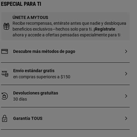
fabricada con plata de primera ley con
Especial para ti
baño de oro de 18 a 23 kt y 3 micras de
espesor. Esta calidad garantiza una
ÚNETE A MYTOUS
mayor durabilidad de la joya.
Recibe recompensas, entérate antes que nadie y desbloquea
beneficios exclusivos—hechos solo para ti.
¡
Regístrate
ahora y accede a ofertas pensadas especialmente para ti
Descubre más métodos de pago
Envío estándar gratis
en compras superiores a $150
Devoluciones gratuitas
30 días
Garantía TOUS