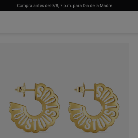
Compra antes del 9/8, 7 p.m. para Día de la Madre