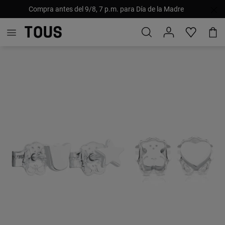
Compra antes del 9/8, 7 p.m. para Día de la Madre