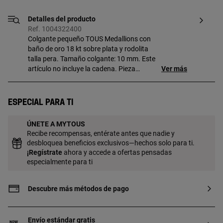
Detalles del producto
Ref. 1004322400
Colgante pequeño TOUS Medallions con
baño de oro 18 kt sobre plata y rodolita
talla pera. Tamaño colgante: 10 mm. Este
artículo no incluye la cadena. Pieza
Ver más
fabricada con plata de primera ley con
baño de oro de 18 a 23 kt y 3 micras de
espesor. Esta calidad garantiza una
Especial para ti
mayor durabilidad de la joya.
ÚNETE A MYTOUS
Recibe recompensas, entérate antes que nadie y
desbloquea beneficios exclusivos—hechos solo para ti.
¡
Regístrate
ahora y accede a ofertas pensadas
especialmente para ti
Descubre más métodos de pago
Envío estándar gratis