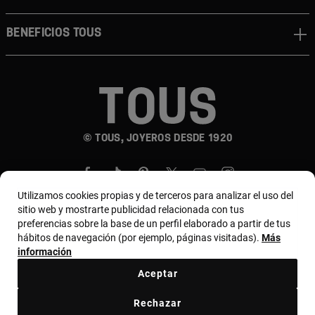
Beneficios TOUS
© TOUS, JOYEROS DESDE 1920
Utilizamos cookies propias y de terceros para analizar el uso del
sitio web y mostrarte publicidad relacionada con tus
preferencias sobre la base de un perfil elaborado a partir de tus
hábitos de navegación (por ejemplo, páginas visitadas).
Más
País y moneda:
Costa Rica / US Dollar
información
Aceptar
Terminos y condiciones
Política de uso y privacidad
Rechazar
Política de Cookies
Aviso legal
Bases de MYTOUS