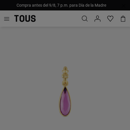
Compra antes del 9/8, 7 p.m. para Día de la Madre