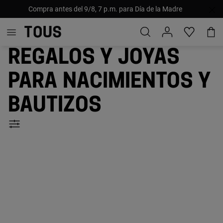
Estuche de anteojos por compras > $500
Regalos y joyas
para nacimientos y
bautizos