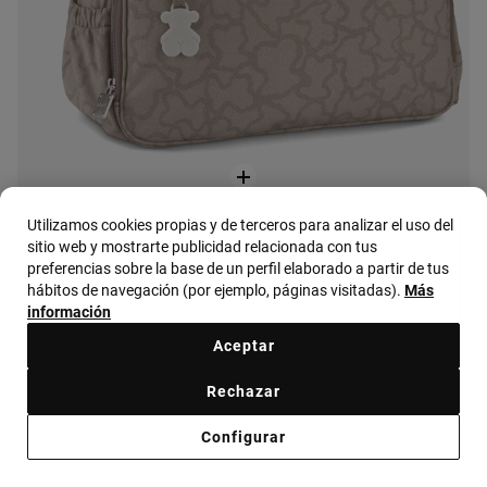
Utilizamos cookies propias y de terceros para analizar el uso del
sitio web y mostrarte publicidad relacionada con tus
preferencias sobre la base de un perfil elaborado a partir de tus
hábitos de navegación (por ejemplo, páginas visitadas).
Más
información
Pendientes de plata y perlas cultivadas Icon Pearl
Aceptar
USD 99
Rechazar
Configurar