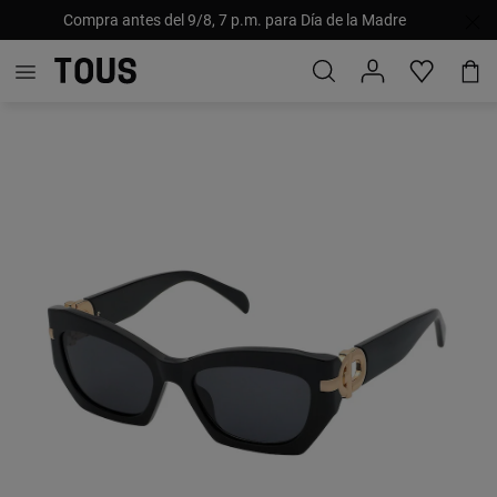
Compra antes del 9/8, 7 p.m. para Día de la Madre