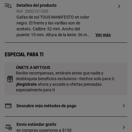
Detalles del producto
Ref. 2002101300
Gafas de sol TOUS MANIFESTO en color
negro. El frente y las varillas son de
acetato. Calibre: 52 mm. Ancho del
puente: 19 mm. Altura de la lente: 36 mm.
Ver más
Longitud de la varilla: 140 mm. Filtro:
Categoría 3. Los cristales son aptos para
graduación. Lentes con degradado gris.
Especial para ti
Viene incluida una funda ideal para
guardar y proteger tus gafas TOUS.
ÚNETE A MYTOUS
Recibe recompensas, entérate antes que nadie y
desbloquea beneficios exclusivos—hechos solo para ti.
¡
Regístrate
ahora y accede a ofertas pensadas
especialmente para ti
Descubre más métodos de pago
Envío estándar gratis
en compras superiores a $150