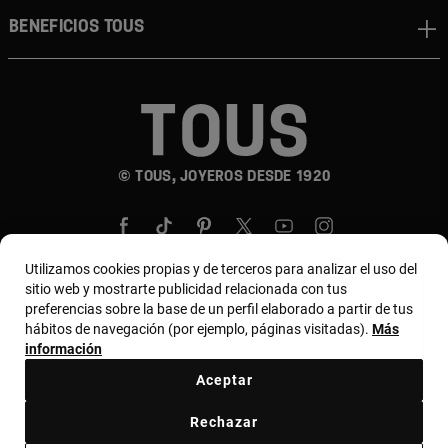
Beneficios TOUS
© TOUS, JOYEROS DESDE 1920
Utilizamos cookies propias y de terceros para analizar el uso del
sitio web y mostrarte publicidad relacionada con tus
preferencias sobre la base de un perfil elaborado a partir de tus
País y moneda:
Costa Rica / US Dollar
hábitos de navegación (por ejemplo, páginas visitadas).
Más
información
Aceptar
Terminos y condiciones
Política de uso y privacidad
Rechazar
Política de Cookies
Aviso legal
Bases de MYTOUS