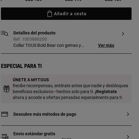
Añadir a cesta
Detalles del producto
Ref. 1003886200
Collar TOUS Bold Bear con gemas y
Ver más
motivo oso con baño de oro 18 kt sobre
plata. Gemas: ópalo tratado, rodolita,
granate, calcedonia, zafiro, peridoto,
Especial para ti
cuarcita tratada, topacio, magnesita,
cristal de roca, apatito, lapislázuli, iolita,
ÚNETE A MYTOUS
amatista, piedra luna, espinela, hematita,
Recibe recompensas, entérate antes que nadie y desbloquea
pirita, cuarzo ahumado, labradorita.
beneficios exclusivos—hechos solo para ti.
¡
Regístrate
Tamaño gemas: 2-2,5 mm. Tamaño oso:
ahora y accede a ofertas pensadas especialmente para ti
5,35 mm. Longitud del collar: 40 cm.
Cierre reasa. Pieza fabricada con plata de
primera ley con baño de oro de 18 a 23 kt
Descubre más métodos de pago
y 3 micras de espesor. Esta calidad
garantiza una mayor durabilidad de la
joya.
Envío estándar gratis