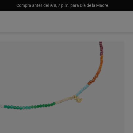
Compra antes del 9/8, 7 p.m. para Día de la Madre
USD 13