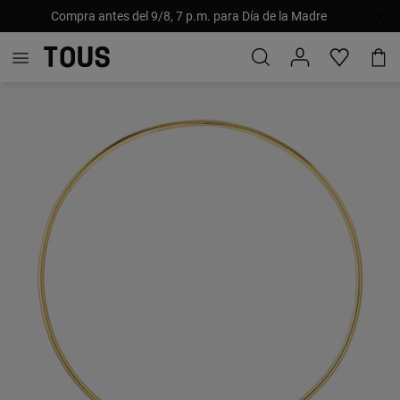
Compra antes del 9/8, 7 p.m. para Día de la Madre