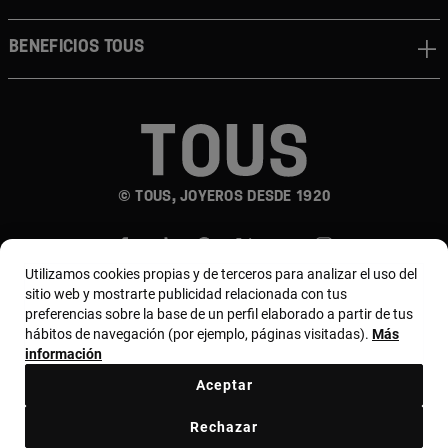
Beneficios TOUS
© TOUS, JOYEROS DESDE 1920
Utilizamos cookies propias y de terceros para analizar el uso del
sitio web y mostrarte publicidad relacionada con tus
preferencias sobre la base de un perfil elaborado a partir de tus
hábitos de navegación (por ejemplo, páginas visitadas).
Más
País y moneda:
Costa Rica / US Dollar
información
Aceptar
Terminos y condiciones
Política de uso y privacidad
Rechazar
Política de Cookies
Aviso legal
Bases de MYTOUS