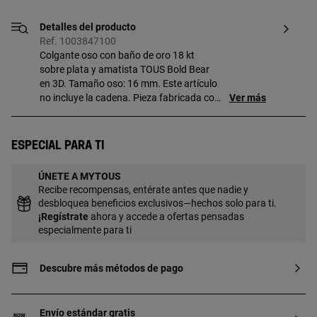
Detalles del producto
Ref. 1003847100
Colgante oso con baño de oro 18 kt
sobre plata y amatista TOUS Bold Bear
en 3D. Tamaño oso: 16 mm. Este artículo
no incluye la cadena. Pieza fabricada con
Ver más
plata de primera ley con baño de oro de
18 a 23 kt y 3 micras de espesor. Esta
calidad garantiza una mayor durabilidad
Especial para ti
de la joya.
ÚNETE A MYTOUS
Recibe recompensas, entérate antes que nadie y
desbloquea beneficios exclusivos—hechos solo para ti.
¡
Regístrate
ahora y accede a ofertas pensadas
especialmente para ti
Descubre más métodos de pago
Envío estándar gratis