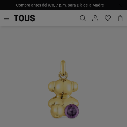
Compra antes del 9/8, 7 p.m. para Día de la Madre