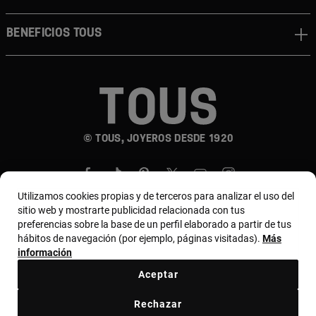
Beneficios TOUS
© TOUS, JOYEROS DESDE 1920
Utilizamos cookies propias y de terceros para analizar el uso del
sitio web y mostrarte publicidad relacionada con tus
preferencias sobre la base de un perfil elaborado a partir de tus
hábitos de navegación (por ejemplo, páginas visitadas).
Más
País y moneda:
Costa Rica / US Dollar
información
Aceptar
Terminos y condiciones
Política de uso y privacidad
Rechazar
Política de Cookies
Aviso legal
Bases de MYTOUS