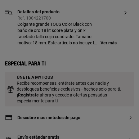
Detalles del producto
Ref. 1004221700
Colgante grande TOUS Color Black con
baño de oro 18 kt sobre plata y ónix
facetado talla cojín cuadrado. Tamaño
motivo: 18 mm. Este artículo no incluye la
Ver más
cadena. Pieza fabricada con plata de
primera ley con baño de oro de 18 a 23 kt
y 3 micras de espesor. Esta calidad
Especial para ti
garantiza una mayor durabilidad de la
joya.
ÚNETE A MYTOUS
Recibe recompensas, entérate antes que nadie y
desbloquea beneficios exclusivos—hechos solo para ti.
¡
Regístrate
ahora y accede a ofertas pensadas
especialmente para ti
Descubre más métodos de pago
Envío estándar gratis