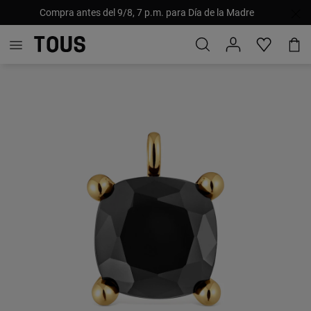
Compra antes del 9/8, 7 p.m. para Día de la Madre