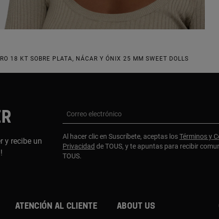
O 18 KT SOBRE PLATA, NÁCAR Y ÓNIX 25 MM SWEET DOLLS
ER
Correo electrónico
Al hacer clic en Suscríbete, aceptas los
Términos y C
r y recibe un
Privacidad
de TOUS, y te apuntas para recibir comu
a!
TOUS.
Atención al cliente
About us