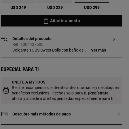
seleccionado
USD 249
USD 229
USD 299
Añadir a cesta
Detalles del producto
Ref. 1004437500
Colgante TOUS Sweet Dolls con baño de
Ver más
oro 18 kt sobre plata con nácar y ónix en
forma de oso. Tamaño colgante: 25 mm.
Este artículo no incluye la cadena. Pieza
Especial para ti
fabricada con plata de primera ley con
baño de oro de 18 a 23 kt y 3 micras de
ÚNETE A MYTOUS
espesor. Esta calidad garantiza una
Recibe recompensas, entérate antes que nadie y desbloquea
mayor durabilidad de la joya.
beneficios exclusivos—hechos solo para ti.
¡
Regístrate
ahora y accede a ofertas pensadas especialmente para ti
Descubre más métodos de pago