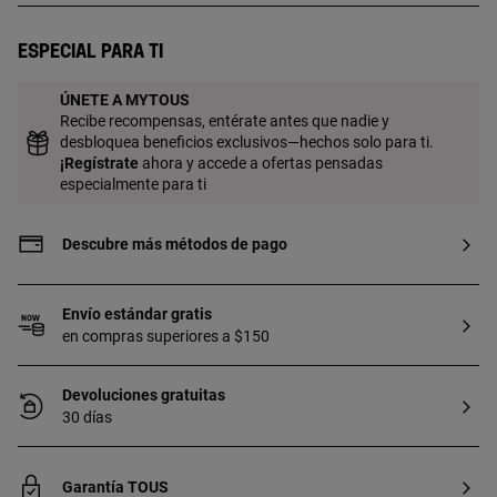
de 18 a 23 kt y 3 micras de espesor. Esta
calidad garantiza una mayor durabilidad
Especial para ti
de la joya.
ÚNETE A MYTOUS
Recibe recompensas, entérate antes que nadie y
desbloquea beneficios exclusivos—hechos solo para ti.
¡
Regístrate
ahora y accede a ofertas pensadas
especialmente para ti
Descubre más métodos de pago
Envío estándar gratis
en compras superiores a $150
Devoluciones gratuitas
30 días
Garantía TOUS