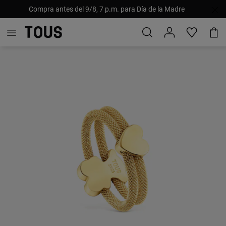
Compra antes del 9/8, 7 p.m. para Día de la Madre