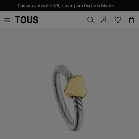
Compra antes del 9/8, 7 p.m. para Día de la Madre