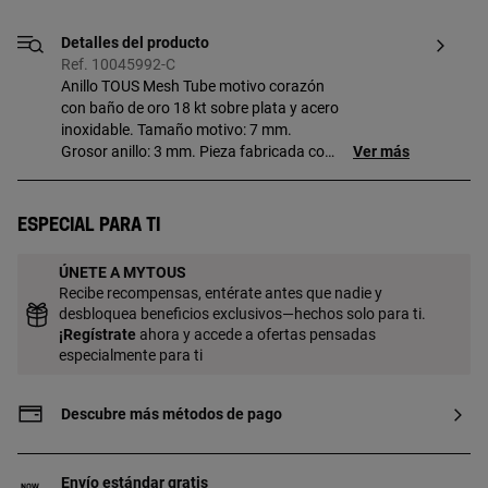
Detalles del producto
Ref. 10045992-C
Anillo TOUS Mesh Tube motivo corazón
con baño de oro 18 kt sobre plata y acero
inoxidable. Tamaño motivo: 7 mm.
Grosor anillo: 3 mm. Pieza fabricada con
Ver más
plata de primera ley con baño de oro de
18 a 23 kt y 3 micras de espesor. Esta
calidad garantiza una mayor durabilidad
Especial para ti
de la joya.
ÚNETE A MYTOUS
Recibe recompensas, entérate antes que nadie y
desbloquea beneficios exclusivos—hechos solo para ti.
¡
Regístrate
ahora y accede a ofertas pensadas
especialmente para ti
Descubre más métodos de pago
Envío estándar gratis