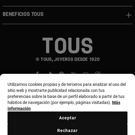
Beneficios TOUS
© TOUS, JOYEROS DESDE 1920
Utilizamos cookies propias y de terceros para analizar el uso del
sitio web y mostrarte publicidad relacionada con tus
preferencias sobre la base de un perfil elaborado a partir de tus
hábitos de navegación (por ejemplo, páginas visitadas).
Más
País y moneda:
Costa Rica / US Dollar
información
Aceptar
Terminos y condiciones
Política de uso y privacidad
Rechazar
Política de Cookies
Aviso legal
Bases de MYTOUS