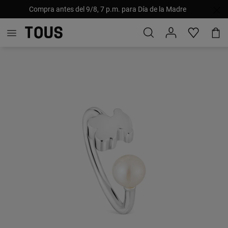
Compra antes del 9/8, 7 p.m. para Día de la Madre