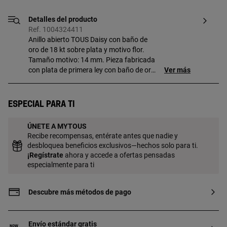
Detalles del producto
Ref. 1004324411
Anillo abierto TOUS Daisy con baño de
oro de 18 kt sobre plata y motivo flor.
Tamaño motivo: 14 mm. Pieza fabricada
con plata de primera ley con baño de oro
Ver más
de 18 a 23 kt y 3 micras de espesor. Esta
calidad garantiza una mayor durabilidad
de la joya.
Especial para ti
ÚNETE A MYTOUS
Recibe recompensas, entérate antes que nadie y
desbloquea beneficios exclusivos—hechos solo para ti.
¡
Regístrate
ahora y accede a ofertas pensadas
especialmente para ti
Descubre más métodos de pago
Envío estándar gratis