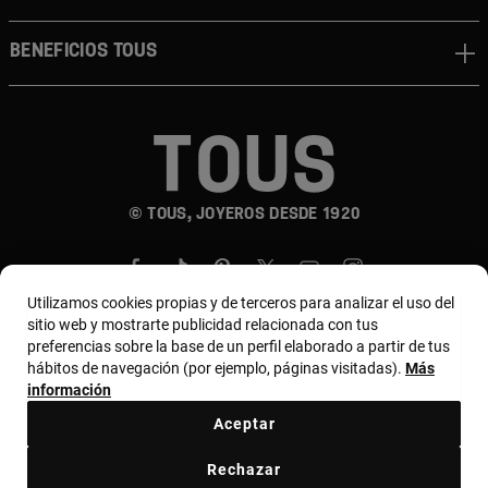
Beneficios TOUS
© TOUS, JOYEROS DESDE 1920
Utilizamos cookies propias y de terceros para analizar el uso del
sitio web y mostrarte publicidad relacionada con tus
preferencias sobre la base de un perfil elaborado a partir de tus
hábitos de navegación (por ejemplo, páginas visitadas).
Más
País y moneda:
Costa Rica / US Dollar
información
Aceptar
Terminos y condiciones
Política de uso y privacidad
Rechazar
Política de Cookies
Aviso legal
Bases de MYTOUS