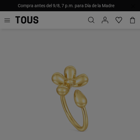
Compra antes del 9/8, 7 p.m. para Día de la Madre