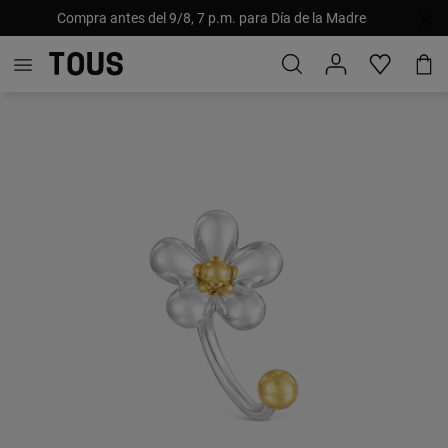
Compra antes del 9/8, 7 p.m. para Día de la Madre