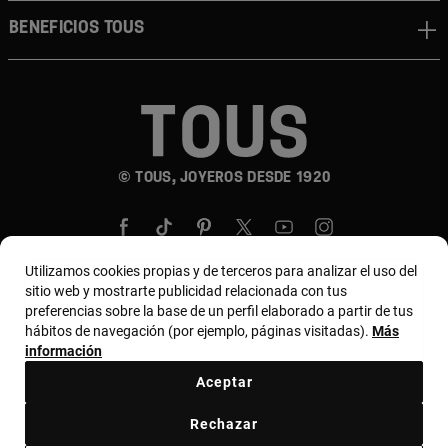
Beneficios TOUS
© TOUS, JOYEROS DESDE 1920
Utilizamos cookies propias y de terceros para analizar el uso del
sitio web y mostrarte publicidad relacionada con tus
preferencias sobre la base de un perfil elaborado a partir de tus
País y moneda:
Costa Rica / US Dollar
hábitos de navegación (por ejemplo, páginas visitadas).
Más
información
Aceptar
Terminos y condiciones
Política de uso y privacidad
Rechazar
Política de Cookies
Aviso legal
Bases de MYTOUS