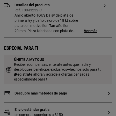
Detalles del producto
Ref. 10043232-C
Anillo abierto TOUS Daisy de plata de
primera ley y baño de oro de 18 kt sobre
plata con motivo flor. Tamaño flor:
20 mm. Pieza fabricada con plata de
Ver más
primera ley con baño de oro de 18 a 23 kt
y 3 micras de espesor. Esta calidad
garantiza una mayor durabilidad de la
Especial para ti
joya.
ÚNETE A MYTOUS
Recibe recompensas, entérate antes que nadie y
desbloquea beneficios exclusivos—hechos solo para ti.
¡
Regístrate
ahora y accede a ofertas pensadas
especialmente para ti
Descubre más métodos de pago
Envío estándar gratis
en compras superiores a $150