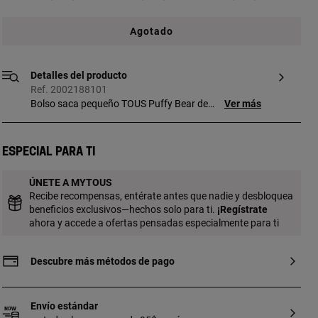
Agotado
Detalles del producto
Ref. 2002188101
Bolso saca pequeño TOUS Puffy Bear de
Ver más
poliuretano en color beige. Cierre de botón
magnético. Bolsillo interior. Asa fija de
mano y asa bandolera ajustable y
Especial para ti
desmontable. Medidas
(alto x ancho x fondo): 14 x 22 x 10 cm.
ÚNETE A MYTOUS
Recibe recompensas, entérate antes que nadie y desbloquea
beneficios exclusivos—hechos solo para ti.
¡
Regístrate
ahora y accede a ofertas pensadas especialmente para ti
Descubre más métodos de pago
Envío estándar