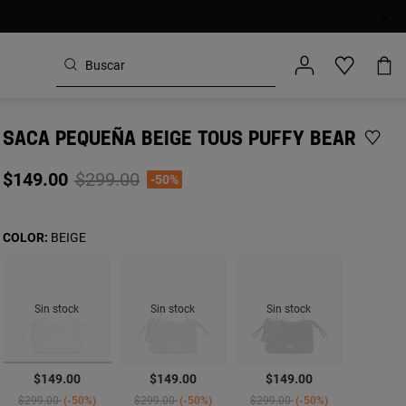
SACA PEQUEÑA BEIGE TOUS PUFFY BEAR
Price reduced from
to
$149.00
$299.00
-50%
COLOR:
BEIGE
Sin stock
Sin stock
Sin stock
seleccionado
$149.00
$149.00
$149.00
Price reduced from
to
Price reduced from
to
Price reduced from
to
$299.00
-50%
$299.00
-50%
$299.00
-50%