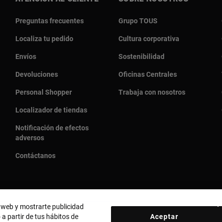
Preguntas frecuentes
Grupo TOUS
Localiza tu pedido
Cultura corporativa
Envíos
Sostenibilidad
Devoluciones
Oficinas Centrales
Personal Shopper
Trabaja con nosotros
Localizador de tiendas
Notificación de efectos
adversos
Contáctanos
o web y mostrarte publicidad
 a partir de tus hábitos de
Aceptar
País y moneda:
United States Of America / US Dollar