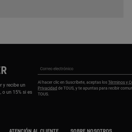
ER
Correo electrónico
Al hacer clic en Suscríbete, aceptas los
Términos y C
r y recibe un
Privacidad
de TOUS, y te apuntas para recibir comu
 o un 15% si es
TOUS.
ATENCIÓN AL CLIENTE
SOBRE NOSOTROS