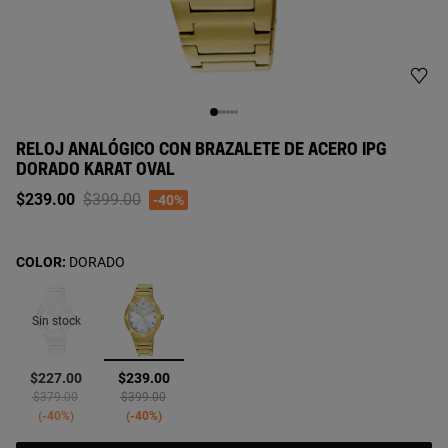
RELOJ ANALÓGICO CON BRAZALETE DE ACERO IPG
DORADO KARAT OVAL
Price reduced from
to
$239.00
$399.00
-40%
COLOR:
DORADO
Sin stock
seleccionado
$227.00
$239.00
Price reduced from
to
Price reduced from
to
$379.00
$399.00
-40%
-40%