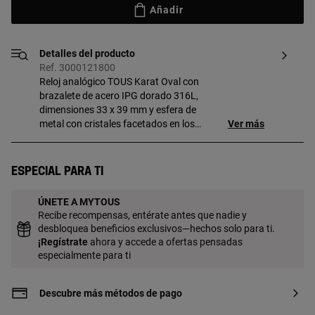
Añadir
Detalles del producto
Ref. 3000121800
Reloj analógico TOUS Karat Oval con
brazalete de acero IPG dorado 316L,
dimensiones 33 x 39 mm y esfera de
metal con cristales facetados en los
Ver más
índices. Funciones: hora y minutos.
Impermeable a 5 ATM. Batería: 1,55V
Oxido de plata SR621SW/0,3 gramos.
Especial para ti
Movimiento cuarzo japonés. Cierre
desplegable con pulsadores.
ÚNETE A MYTOUS
Recibe recompensas, entérate antes que nadie y
desbloquea beneficios exclusivos—hechos solo para ti.
¡
Regístrate
ahora y accede a ofertas pensadas
especialmente para ti
Descubre más métodos de pago