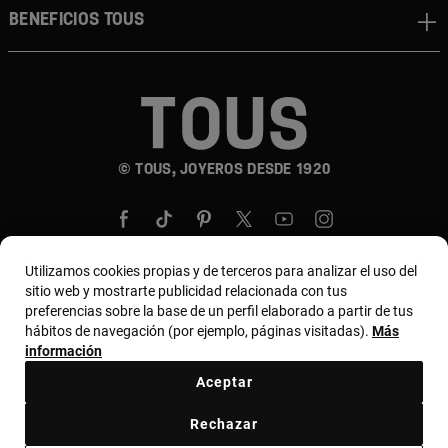
BENEFICIOS TOUS
© TOUS, JOYEROS DESDE 1920
Utilizamos cookies propias y de terceros para analizar el uso del
sitio web y mostrarte publicidad relacionada con tus
preferencias sobre la base de un perfil elaborado a partir de tus
País y moneda:
United States Of America / US
hábitos de navegación (por ejemplo, páginas visitadas).
Más
Dollar
información
Aceptar
Términos y condiciones
Política de uso y privacidad
Rechazar
Política de cookies
Aviso legal
Código ético