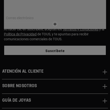
compra, o un 15% si es superior a $250!
Correo electrónico
Al hacer clic en Suscríbete, aceptas los
Términos y Condiciones
y la
Política de Privacidad
de TOUS, y te apuntas para recibir
comunicaciones comerciales de TOUS.
Suscríbete
ATENCIÓN AL CLIENTE
SOBRE NOSOTROS
GUÍA DE JOYAS