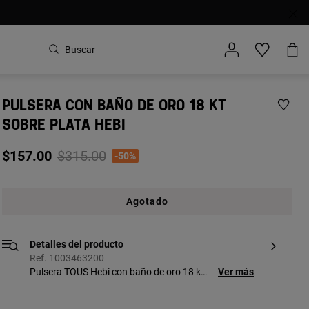
PULSERA CON BAÑO DE ORO 18 KT
SOBRE PLATA HEBI
Price reduced from
to
$157.00
$315.00
-50%
Agotado
Detalles del producto
Ref. 1003463200
Pulsera TOUS Hebi con baño de oro 18 kt
Ver más
sobre plata y ocho tiras de Ø1 mm. Cierre
con anilla Hold de Ø16mm. Longitud de la