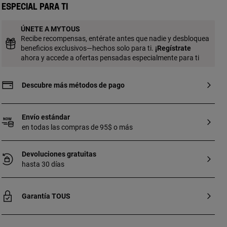
pulsera: 17,5 cm. Técnica de producción:
Especial para ti
Mecanizado Pieza fabricada con plata de
primera ley con baño de oro de 18 a 23 kt
ÚNETE A MYTOUS
y 3 micras de espesor. Esta calidad
Recibe recompensas, entérate antes que nadie y desbloquea
garantiza una mayor durabilidad de la
beneficios exclusivos—hechos solo para ti.
¡
Regístrate
joya.
ahora y accede a ofertas pensadas especialmente para ti
Descubre más métodos de pago
Envío estándar
en todas las compras de 95$ o más
Devoluciones gratuitas
hasta 30 días
Garantía TOUS