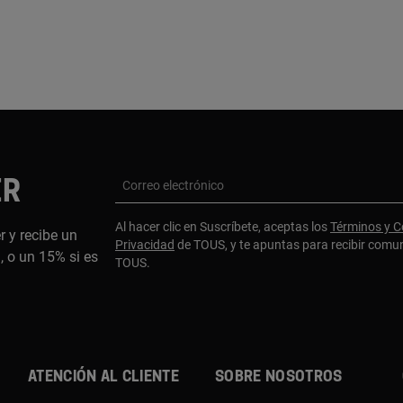
ER
Correo electrónico
Al hacer clic en Suscríbete, aceptas los
Términos y C
r y recibe un
Privacidad
de TOUS, y te apuntas para recibir comu
 o un 15% si es
TOUS.
ATENCIÓN AL CLIENTE
SOBRE NOSOTROS