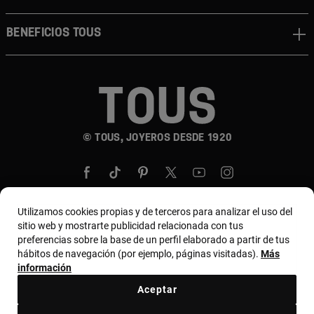
BENEFICIOS TOUS
© TOUS, JOYEROS DESDE 1920
Utilizamos cookies propias y de terceros para analizar el uso del
sitio web y mostrarte publicidad relacionada con tus
País y moneda:
United States Of America / US
preferencias sobre la base de un perfil elaborado a partir de tus
hábitos de navegación (por ejemplo, páginas visitadas).
Más
Dollar
información
Aceptar
Términos y condiciones
Política de uso y privacidad