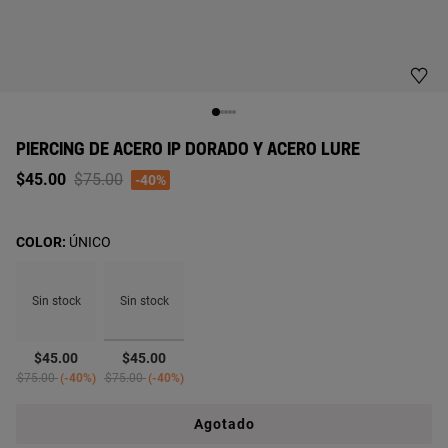
PIERCING DE ACERO IP DORADO Y ACERO LURE
Price reduced from
to
$45.00
$75.00
-40%
COLOR:
ÚNICO
Sin stock
Sin stock
seleccionado
$45.00
$45.00
Price reduced from
to
Price reduced from
to
$75.00
-40%
$75.00
-40%
Agotado