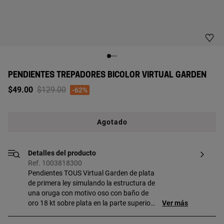
PENDIENTES TREPADORES BICOLOR VIRTUAL GARDEN
Price reduced from
to
$49.00
$129.00
-62%
Agotado
Detalles del producto
Ref. 1003818300
Pendientes TOUS Virtual Garden de plata
de primera ley simulando la estructura de
una oruga con motivo oso con baño de
oro 18 kt sobre plata en la parte superior.
Ver más
Longitud: 12 mm. Motivo oso: 5,5 mm.
Cierre presión. Pieza fabricada con plata