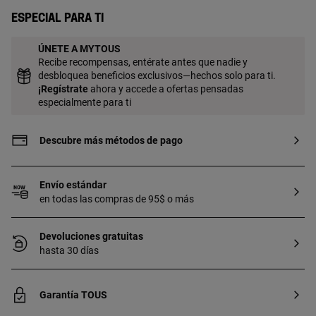
de primera ley con baño de oro de 18 a 23
Especial para ti
kt y 3 micras de espesor. Esta calidad
garantiza una mayor durabilidad de la
ÚNETE A MYTOUS
joya.
Recibe recompensas, entérate antes que nadie y
desbloquea beneficios exclusivos—hechos solo para ti.
¡
Regístrate
ahora y accede a ofertas pensadas
especialmente para ti
Descubre más métodos de pago
Envío estándar
en todas las compras de 95$ o más
Devoluciones gratuitas
hasta 30 días
Garantía TOUS