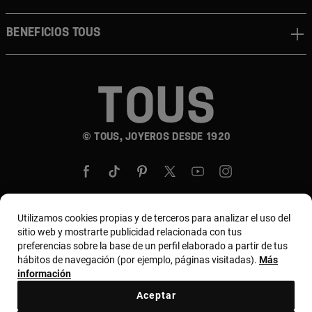
BENEFICIOS TOUS
© TOUS, JOYEROS DESDE 1920
Utilizamos cookies propias y de terceros para analizar el uso del
sitio web y mostrarte publicidad relacionada con tus
País y moneda:
United States Of America / US
preferencias sobre la base de un perfil elaborado a partir de tus
Dollar
hábitos de navegación (por ejemplo, páginas visitadas).
Más
información
Aceptar
Términos y condiciones
Política de uso y privacidad