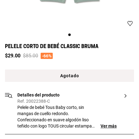
PELELE CORTO DE BEBÉ CLASSIC BRUMA
Price reduced from
to
$29.00
$85.00
-66%
Agotado
Detalles del producto
Ref. 20022388-C
Pelele de bebé Tous Baby corto, sin
mangas de cuello redondo.
Confeccionado en suave algodón liso
teñido con logo TOUS circular estampado
Ver más
en el pecho. Cierre con botones frontales
y con botones de presión en entrepierna.