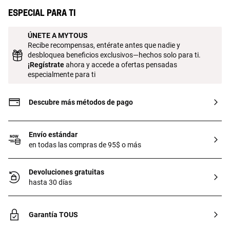
Composición: 100% Algodón. Color:
Especial para ti
Bruma. Fabricado en la UE. Etiquetado
GREENABLE: Certificado OEKO-TEX*.
ÚNETE A MYTOUS
Los tejidos OEKO TEX* Standard 100
Recibe recompensas, entérate antes que nadie y
certifican que se ha realizado un control
desbloquea beneficios exclusivos—hechos solo para ti.
en todas las etapas de fabricación:
¡
Regístrate
ahora y accede a ofertas pensadas
materias primas, fibras y tintes. De esta
especialmente para ti
manera, aseguran no contener
materiales nocivos para la salud ni para
el medioambiente. Detalles: Lavar antes
Descubre más métodos de pago
de usar, lavar con colores similares, no
secar en secadora, lavar 30º.
Envío estándar
en todas las compras de 95$ o más
Devoluciones gratuitas
hasta 30 días
Garantía TOUS