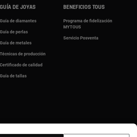
GUÍA DE JOYAS
BENEFICIOS TOUS
Guía de diamantes
Programa de fidelización
MYTOUS
Guía de perlas
Servicio Posventa
Guía de metales
Técnicas de producción
Certificado de calidad
Guía de tallas