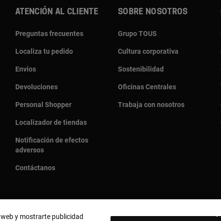
ATENCIÓN AL CLIENTE
SOBRE NOSOTROS
Preguntas frecuentes
Grupo TOUS
Localiza tu pedido
Cultura corporativa
Envíos
Sostenibilidad
Devoluciones
Oficinas Centrales
Personal Shopper
Trabaja con nosotros
Localizador de tiendas
Notificación de efectos
adversos
Contáctanos
o web y mostrarte publicidad