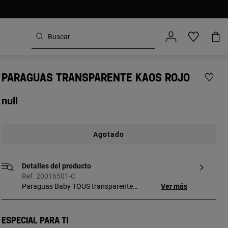
PARAGUAS TRANSPARENTE KAOS ROJO
null
Agotado
Detalles del producto
Ref. 20016501-C
Paraguas Baby TOUS transparente
Ver más
estampado Kaos. COMPOSICIÓN: 100%
Polietileno de color Rojo. MEDIDAS: Largo
65cm Diámetro 66cm Peso 330g.
Especial para ti