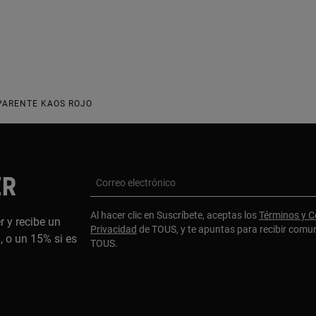
PARENTE KAOS ROJO
ER
Correo electrónico
Al hacer clic en Suscríbete, aceptas los
Términos y C
r y recibe un
Privacidad
de TOUS, y te apuntas para recibir comu
 o un 15% si es
TOUS.