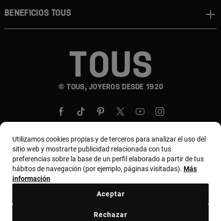
BENEFICIOS TOUS
© TOUS, JOYEROS DESDE 1920
Utilizamos cookies propias y de terceros para analizar el uso del
sitio web y mostrarte publicidad relacionada con tus
País y moneda:
United States Of America / US
preferencias sobre la base de un perfil elaborado a partir de tus
hábitos de navegación (por ejemplo, páginas visitadas).
Más
Dollar
información
Aceptar
Términos y condiciones
Política de uso y privacidad
Rechazar