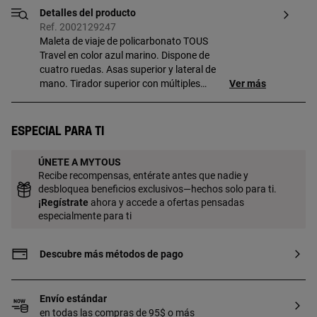
Detalles del producto
Ref. 2002129247
Maleta de viaje de policarbonato TOUS
Travel en color azul marino. Dispone de
cuatro ruedas. Asas superior y lateral de
mano. Tirador superior con múltiples
Ver más
posiciones. En el interior dispone de dos
compartimentos, el superior con cierre de
cremallera y separador con dos bolsillos
Especial para ti
con cremallera y el inferior con cintas.
Medidas (alto x ancho x fondo): 59,5 x 41
ÚNETE A MYTOUS
x 23,5 cm.
Recibe recompensas, entérate antes que nadie y
desbloquea beneficios exclusivos—hechos solo para ti.
¡
Regístrate
ahora y accede a ofertas pensadas
especialmente para ti
Descubre más métodos de pago
Envío estándar
en todas las compras de 95$ o más