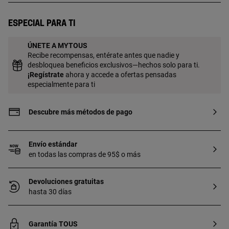
gema: 4 mm. Tamaño de la perla
cultivada: 2-2,5 mm. Longitud de la
Especial para ti
gargantilla: 40 cm. Cierre de reasa.
ÚNETE A MYTOUS
Recibe recompensas, entérate antes que nadie y
desbloquea beneficios exclusivos—hechos solo para ti.
¡
Regístrate
ahora y accede a ofertas pensadas
especialmente para ti
Descubre más métodos de pago
Envío estándar
en todas las compras de 95$ o más
Devoluciones gratuitas
hasta 30 días
Garantía TOUS